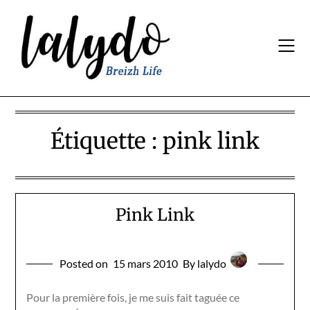
Skip
to
content
Étiquette :
pink link
Pink Link
Posted on
15 mars 2010
By lalydo
Pour la première fois, je me suis fait taguée ce