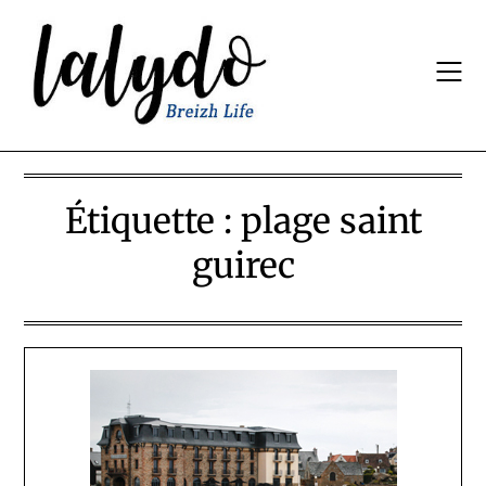
Skip
to
content
Étiquette :
plage saint
guirec