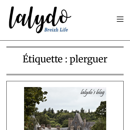
Skip
to
content
Étiquette :
plerguer