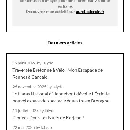
contenus et d’images pour améliorer leur visibilité
en ligne.
Découvrez mon activité sur
aurelietiercin.fr
Derniers articles
19 avril 2026
by lalydo
Traversée Bretonne à Vélo : Mon Escapade de
Rennes à Cancale
26 novembre 2025
by lalydo
Le Haras National d’Hennebont dévoile L’Écrin, le
nouvel espace de spectacle équestre en Bretagne
11 juillet 2025
by lalydo
Plongez Dans Les Nuits de Kerjean !
22 mai 2025
by lalydo