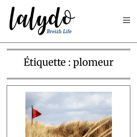
Skip
to
content
Étiquette :
plomeur