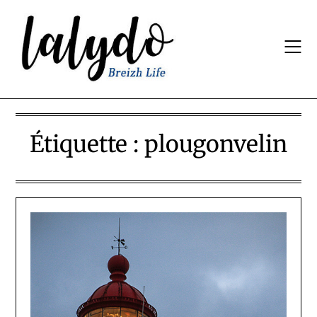
Skip
to
content
Étiquette :
plougonvelin