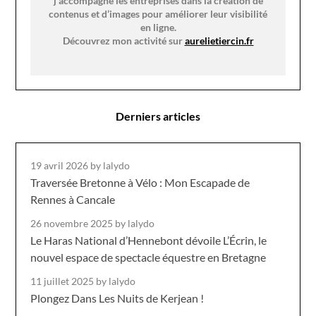
j’accompagne les entreprises dans la création de
contenus et d’images pour améliorer leur visibilité
en ligne.
Découvrez mon activité sur
aurelietiercin.fr
Derniers articles
19 avril 2026
by lalydo
Traversée Bretonne à Vélo : Mon Escapade de
Rennes à Cancale
26 novembre 2025
by lalydo
Le Haras National d’Hennebont dévoile L’Écrin, le
nouvel espace de spectacle équestre en Bretagne
11 juillet 2025
by lalydo
Plongez Dans Les Nuits de Kerjean !