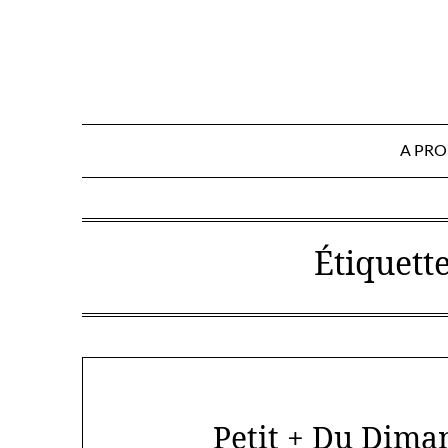
Skip
to
content
A PR
Étiquette
Petit + Du Diman