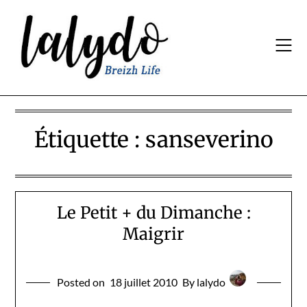
Skip
to
content
Étiquette :
sanseverino
Le Petit + du Dimanche :
Maigrir
Posted on
18 juillet 2010
By lalydo