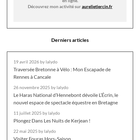
en ligne.
Découvrez mon activité sur
aurelietiercin.fr
Derniers articles
19 avril 2026
by lalydo
Traversée Bretonne à Vélo : Mon Escapade de
Rennes à Cancale
26 novembre 2025
by lalydo
Le Haras National d’Hennebont dévoile L’Écrin, le
nouvel espace de spectacle équestre en Bretagne
11 juillet 2025
by lalydo
Plongez Dans Les Nuits de Kerjean !
22 mai 2025
by lalydo
Visiter Fouras Hors-Saison