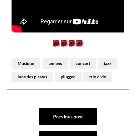
Musique
amiens
concert
jazz
lune des pirates
plugged
trio d'vie
Navigation
Previous post
de
l’article