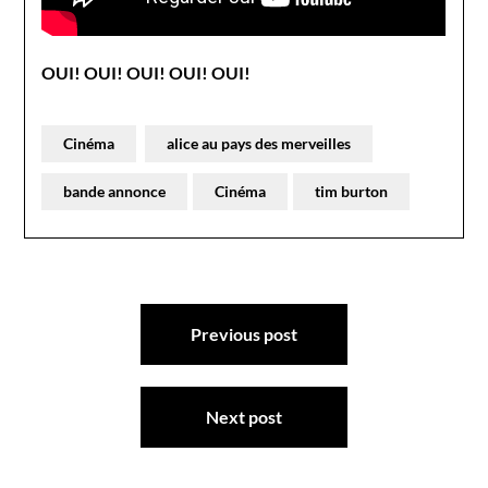
OUI! OUI! OUI!
OUI! OUI!
Cinéma
alice au pays des merveilles
bande annonce
Cinéma
tim burton
Navigation
Previous post
de
l’article
Next post