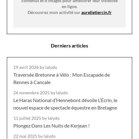
contenus et d’images pour améliorer leur visibilité
en ligne.
Découvrez mon activité sur
aurelietiercin.fr
Derniers articles
19 avril 2026
by lalydo
Traversée Bretonne à Vélo : Mon Escapade de
Rennes à Cancale
26 novembre 2025
by lalydo
Le Haras National d’Hennebont dévoile L’Écrin, le
nouvel espace de spectacle équestre en Bretagne
11 juillet 2025
by lalydo
Plongez Dans Les Nuits de Kerjean !
22 mai 2025
by lalydo