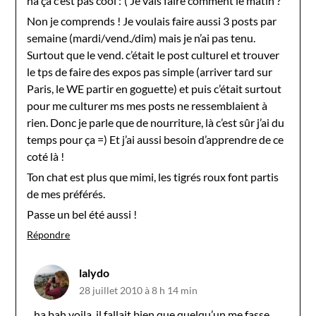
ha ça c’est pas cool :'( Je vais faire comment le matin ?
Non je comprends ! Je voulais faire aussi 3 posts par
semaine (mardi/vend./dim) mais je n’ai pas tenu.
Surtout que le vend. c’était le post culturel et trouver
le tps de faire des expos pas simple (arriver tard sur
Paris, le WE partir en goguette) et puis c’était surtout
pour me culturer ms mes posts ne ressemblaient à
rien. Donc je parle que de nourriture, là c’est sûr j’ai du
temps pour ça =) Et j’ai aussi besoin d’apprendre de ce
coté là !
Ton chat est plus que mimi, les tigrés roux font partis
de mes préférés.
Passe un bel été aussi !
Répondre
lalydo
28 juillet 2010 à 8 h 14 min
ha bah voila, il fallait bien que quelqu’un me fasse