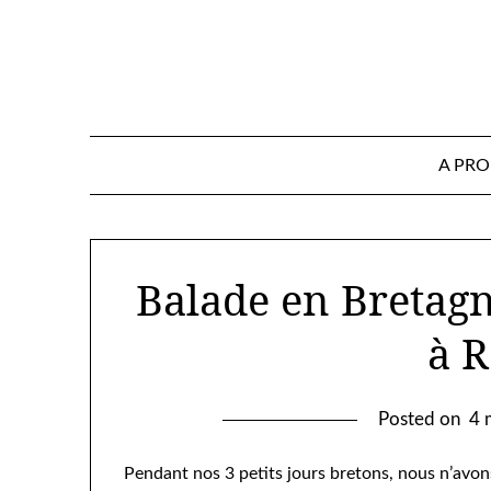
Skip
to
content
A PR
Balade en Bretagn
à 
Posted on
4 
Pendant nos 3 petits jours bretons, nous n’avons