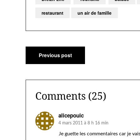
restaurant
un air de famille
Navigation
Previous post
de
l’article
Comments (25)
alicepouic
4 mars 2011 à 8 h 16 min
Je guette les commentaires car je vai