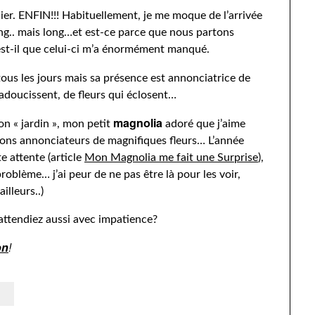
 hier. ENFIN!!! Habituellement, je me moque de l’arrivée
ong.. mais long…et est-ce parce que nous partons
s est-il que celui-ci m’a énormément manqué.
tous les jours mais sa présence est annonciatrice de
radoucissent, de fleurs qui éclosent…
magnolia
mon « jardin », mon petit
adoré que j’aime
geons annonciateurs de magnifiques fleurs… L’année
e attente (article
Mon Magnolia me fait une Surprise
),
problème… j’ai peur de ne pas être là pour les voir,
illeurs..)
’attendiez aussi avec impatience?
on
!