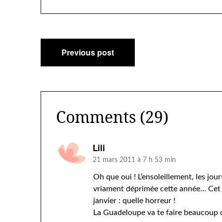
Navigation
Previous post
de
l’article
Comments (29)
Lili
21 mars 2011 à 7 h 53 min
Oh que oui ! L’ensoleillement, les jour
vriament déprimée cette année… Cet e
janvier : quelle horreur !
La Guadeloupe va te faire beaucoup d