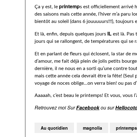
printemp
Ça y est, le
s est officiellement arrivé
des saisons mais cette année, l’hiver m’a paru l
bientôt au soleil (dans 6 jouuuuurs!!!), toujour
IL
Et là, enfin, depuis quelques jours
est là. Pas 
jours qui se rallongent, de températures qui se 
Et en parlant de fleurs qui éclosent, la star de 
d’amour, me fait déjà plein de jolis petits bour
dernière, il ne nous en a sorti qu’une contre tout
mais cette année cela devrait être la fête! (Seul 
voyage de noces oblige…on verra bien! ou pas d’a
Aaaaah, c’est beau le printemps! Et vous, vous l
R
etrouvez moi Sur
Facebook
ou sur
Hellocot
Au quotidien
magnolia
printemps