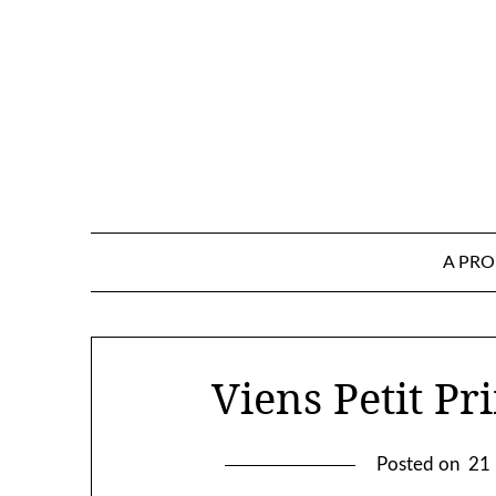
Skip
to
content
A PR
Viens Petit P
Posted on
21