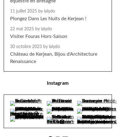
équestre en Bretagne
11 juillet 2025
by lalydo
Plongez Dans Les Nuits de Kerjean !
22 mai 2025
by lalydo
Visiter Fouras Hors-Saison
30 octobre 2023
by lalydo
Château de Kerjean, Bijou d'Architecture
Renaissance
Instagram