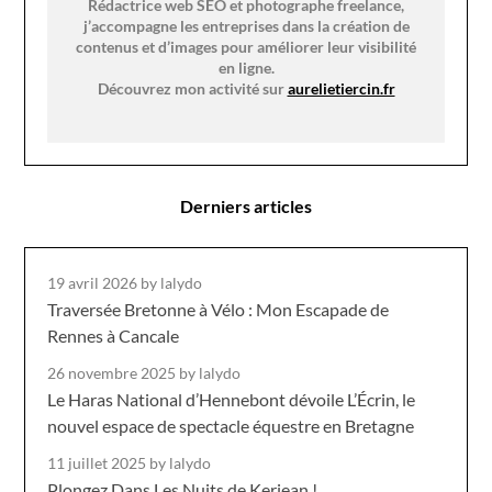
Rédactrice web SEO et photographe freelance,
j’accompagne les entreprises dans la création de
contenus et d’images pour améliorer leur visibilité
en ligne.
Découvrez mon activité sur
aurelietiercin.fr
Derniers articles
19 avril 2026
by lalydo
Traversée Bretonne à Vélo : Mon Escapade de
Rennes à Cancale
26 novembre 2025
by lalydo
Le Haras National d’Hennebont dévoile L’Écrin, le
nouvel espace de spectacle équestre en Bretagne
11 juillet 2025
by lalydo
Plongez Dans Les Nuits de Kerjean !