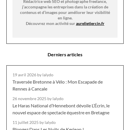
Rédactrice web SEO et photographe freelance,
j’accompagne les entreprises dans la création de
contenus et d’images pour améliorer leur visibilité
en ligne.
Découvrez mon activité sur
aurelietiercin.fr
Derniers articles
19 avril 2026
by lalydo
Traversée Bretonne à Vélo : Mon Escapade de
Rennes à Cancale
26 novembre 2025
by lalydo
Le Haras National d’Hennebont dévoile L’Écrin, le
nouvel espace de spectacle équestre en Bretagne
11 juillet 2025
by lalydo
Plongez Dans Les Nuits de Kerjean !