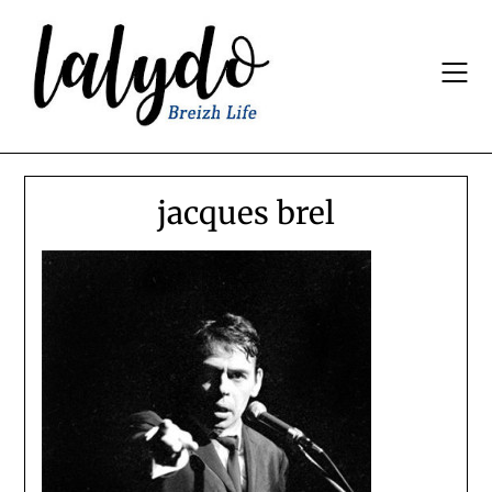
Skip
to
content
jacques brel