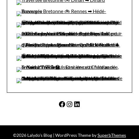
Facebook
Instagram
LinkedIn
©2026 Lalydo's Blog
| WordPress Theme by
SuperbThemes