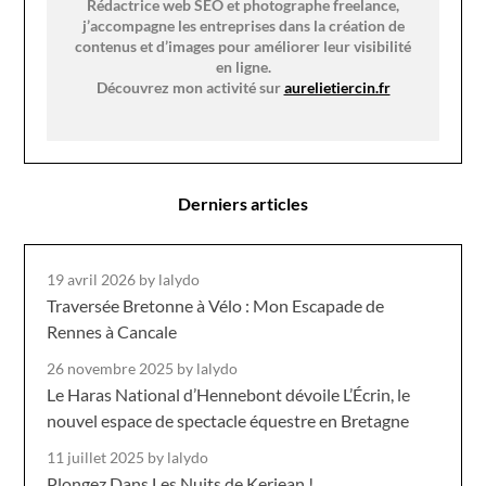
Rédactrice web SEO et photographe freelance,
j’accompagne les entreprises dans la création de
contenus et d’images pour améliorer leur visibilité
en ligne.
Découvrez mon activité sur
aurelietiercin.fr
Derniers articles
19 avril 2026
by lalydo
Traversée Bretonne à Vélo : Mon Escapade de
Rennes à Cancale
26 novembre 2025
by lalydo
Le Haras National d’Hennebont dévoile L’Écrin, le
nouvel espace de spectacle équestre en Bretagne
11 juillet 2025
by lalydo
Plongez Dans Les Nuits de Kerjean !