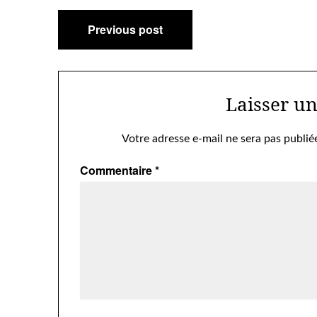
Navigation
Previous post
de
l’article
Laisser u
Votre adresse e-mail ne sera pas publié
Commentaire
*