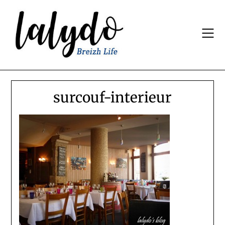
Skip
to
content
surcouf-interieur