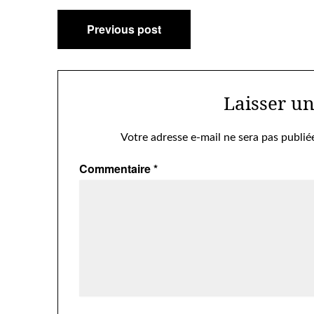
Navigation
Previous post
de
l’article
Laisser u
Votre adresse e-mail ne sera pas publié
Commentaire
*