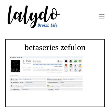
Skip
to
content
betaseries zefulon