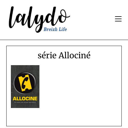
Skip
to
content
série Allociné