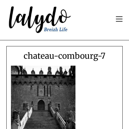
Skip
to
content
chateau-combourg-7