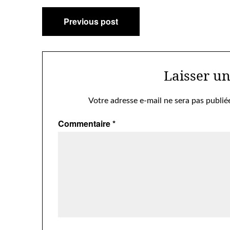
Navigation
Previous post
de
l’article
Laisser u
Votre adresse e-mail ne sera pas publié
Commentaire
*