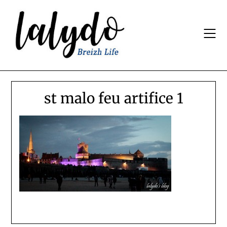
Skip
to
content
st malo feu artifice 1