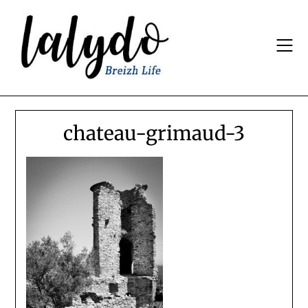
Skip
to
content
chateau-grimaud-3