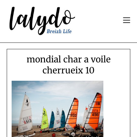
Skip
to
content
mondial char a voile
cherrueix 10