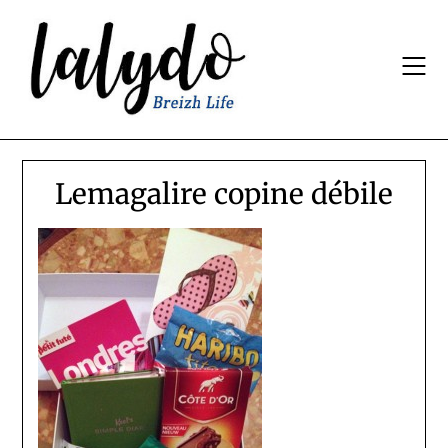
Skip
to
content
Lemagalire copine débile