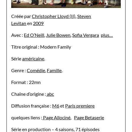
Créée par
Christopher Lloyd (II)
,
Steven
Levitan
en
2009
Avec :
Ed O’Neill
,
Julie Bowen
,
Sofia Vergara
plus…
Titre original : Modern Family
Série
américaine
.
Genre :
Comédie
,
Famille
.
Format : 22mn
Chaîne d’origine :
abc
Diffusion française :
M6
et
Paris premiere
quelques liens :
Page Allociné
,
Page Betaserie
Série en production – 4 saisons, 71 épisodes