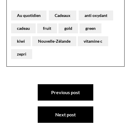
Au quotidien
Cadeaux
anti oxydant
cadeau
fruit
gold
green
kiwi
Nouvelle-Zélande
vitamine c
zepri
Navigation
Previous post
de
l’article
Next post