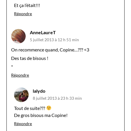
Et ça l’était!!!
Répondre
AnneLaureT
5 juillet 2013 à 12 h 51 min
On recommence quand, Copine…??? <3
Des tas de bisous !
*
Répondre
lalydo
8 juillet 2013 à 23 h 33 min
Tout de suite???
De gros bisous ma Copine!
Répondre