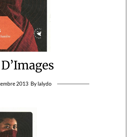
f D’Images
tembre 2013
By lalydo