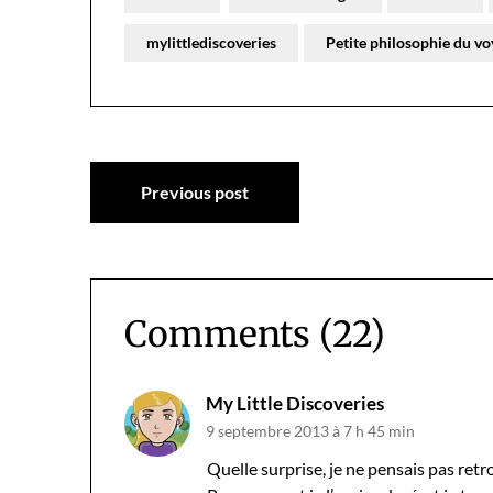
mylittlediscoveries
Petite philosophie du v
Navigation
Previous post
de
l’article
Comments (22)
My Little Discoveries
9 septembre 2013 à 7 h 45 min
Quelle surprise, je ne pensais pas retr