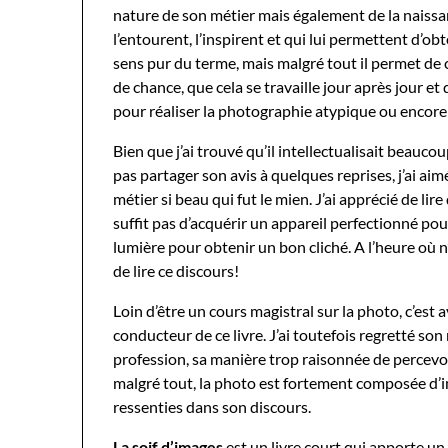
nature de son métier mais également de la naissan
l’entourent, l’inspirent et qui lui permettent d’ob
sens pur du terme, mais malgré tout il permet d
de chance, que cela se travaille jour après jour et 
pour réaliser la photographie atypique ou encore
Bien que j’ai trouvé qu’il intellectualisait beauc
pas partager son avis à quelques reprises, j’ai 
métier si beau qui fut le mien. J’ai apprécié de lir
suffit pas d’acquérir un appareil perfectionné pou
lumière pour obtenir un bon cliché. A l’heure où 
de lire ce discours!
Loin d’être un cours magistral sur la photo, c’est a
conducteur de ce livre. J’ai toutefois regretté s
profession, sa manière trop raisonnée de percevoi
malgré tout, la photo est fortement composée d’int
ressenties dans son discours.
La soif d’images
est un livre court qui apporte un