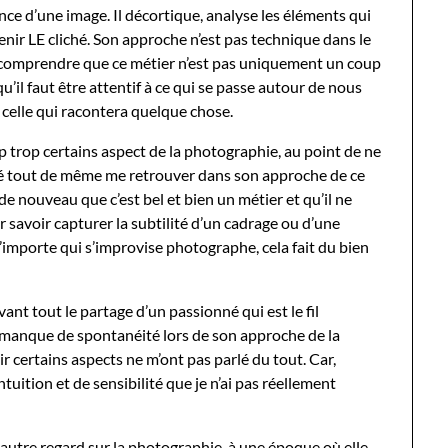
ce d’une image. Il décortique, analyse les éléments qui
tenir LE cliché. Son approche n’est pas technique dans le
e comprendre que ce métier n’est pas uniquement un coup
qu’il faut être attentif à ce qui se passe autour de nous
 celle qui racontera quelque chose.
oup trop certains aspect de la photographie, au point de ne
aimé tout de même me retrouver dans son approche de ce
e de nouveau que c’est bel et bien un métier et qu’il ne
r savoir capturer la subtilité d’un cadrage ou d’une
n’importe qui s’improvise photographe, cela fait du bien
vant tout le partage d’un passionné qui est le fil
on manque de spontanéité lors de son approche de la
r certains aspects ne m’ont pas parlé du tout. Car,
uition et de sensibilité que je n’ai pas réellement
 autre regard sur la photographie, à une époque où elle