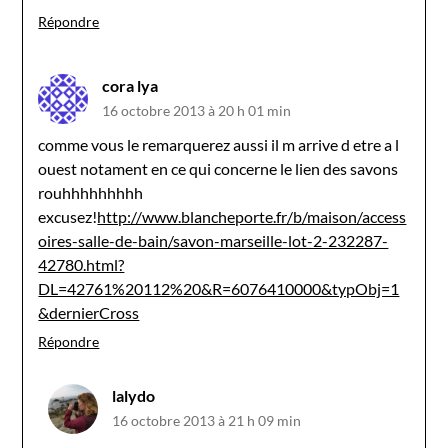
Répondre
cora lya
16 octobre 2013 à 20 h 01 min
comme vous le remarquerez aussi il m arrive d etre a l
ouest notament en ce qui concerne le lien des savons
rouhhhhhhhhh
excusez!
http://www.blancheporte.fr/b/maison/access
oires-salle-de-bain/savon-marseille-lot-2-232287-
42780.html?
DL=42761%20112%20&R=6076410000&typObj=1
&dernierCross
Répondre
lalydo
16 octobre 2013 à 21 h 09 min