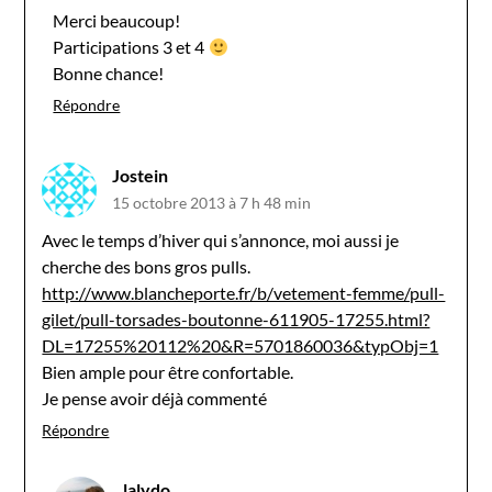
Merci beaucoup!
Participations 3 et 4
Bonne chance!
Répondre
Jostein
15 octobre 2013 à 7 h 48 min
Avec le temps d’hiver qui s’annonce, moi aussi je
cherche des bons gros pulls.
http://www.blancheporte.fr/b/vetement-femme/pull-
gilet/pull-torsades-boutonne-611905-17255.html?
DL=17255%20112%20&R=5701860036&typObj=1
Bien ample pour être confortable.
Je pense avoir déjà commenté
Répondre
lalydo