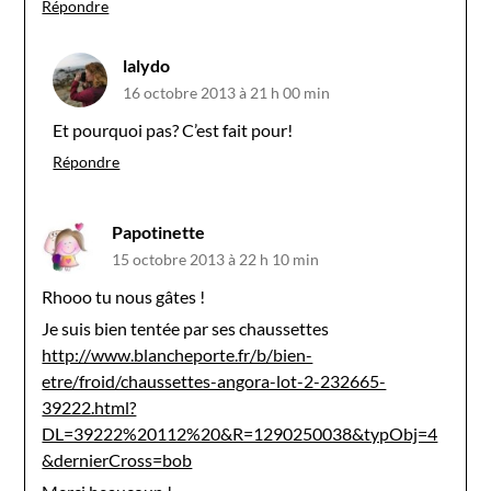
Répondre
lalydo
16 octobre 2013 à 21 h 00 min
Et pourquoi pas? C’est fait pour!
Répondre
Papotinette
15 octobre 2013 à 22 h 10 min
Rhooo tu nous gâtes !
Je suis bien tentée par ses chaussettes
http://www.blancheporte.fr/b/bien-
etre/froid/chaussettes-angora-lot-2-232665-
39222.html?
DL=39222%20112%20&R=1290250038&typObj=4
&dernierCross=bob