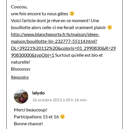
Coucou,
une fois encore tu nous gâtes
Voici l’article dont je rêve en ce moment! Une
bouillotte alors celle-ci me ferait vraiment plaisir
http://www.blancheporte.fr/b/maison/idees-
maison/bouillotte-lin-232777-55114.html?
DL=39221%20112%20&coloris=01_2990830&R=29
90830000&typObj=1
Surtout qu’elle est bio et
naturelle!
Bisoussss
Répondre
lalydo
16 octobre 2013 à 20 h 16 min
Merci beaucoup!
Participations 15 et 16
Bonne chance!