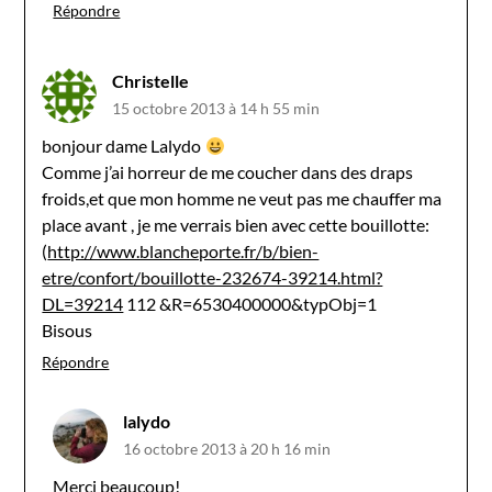
Répondre
Christelle
15 octobre 2013 à 14 h 55 min
bonjour dame Lalydo
Comme j’ai horreur de me coucher dans des draps
froids,et que mon homme ne veut pas me chauffer ma
place avant , je me verrais bien avec cette bouillotte:
(
http://www.blancheporte.fr/b/bien-
etre/confort/bouillotte-232674-39214.html?
DL=39214
112 &R=6530400000&typObj=1
Bisous
Répondre
lalydo
16 octobre 2013 à 20 h 16 min
Merci beaucoup!