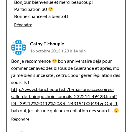
Bonjour, bienvenue et merci beaucoup!
Participation 30
Bonne chance et à bientôt!
Répondre
Cathy T'choupie
16 octobre 2013 à 23 h 14 min
Bon,je recommence
bon anniversaire déjà pour
commencer avec des bisous de Guerande et après, moi
j’aime bien sur ce site , ce truc pour gerer l’epilation des
sourcils !
http://www.blancheporte.fr/b/maison/accessoires-
salle-de-bain/pochoir-sourcils-232214-49428.html?
DL=39212%20112%20&R=2431910004&typObj=1
,
bah oui, je suis une quiche en epilation des sourcils
Répondre