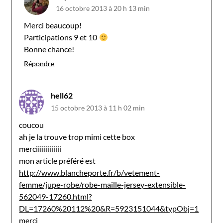
16 octobre 2013 à 20 h 13 min
Merci beaucoup!
Participations 9 et 10
Bonne chance!
Répondre
hell62
15 octobre 2013 à 11 h 02 min
coucou
ah je la trouve trop mimi cette box
merciiiiiiiiiiiii
mon article préféré est
http://www.blancheporte.fr/b/vetement-
femme/jupe-robe/robe-maille-jersey-extensible-
562049-17260.html?
DL=17260%20112%20&R=5923151044&typObj=1
merci