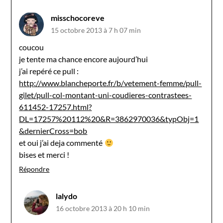
misschocoreve
15 octobre 2013 à 7 h 07 min
coucou
je tente ma chance encore aujourd’hui
j’ai repéré ce pull :
http://www.blancheporte.fr/b/vetement-femme/pull-
gilet/pull-col-montant-uni-coudieres-contrastees-
611452-17257.html?
DL=17257%20112%20&R=3862970036&typObj=1
&dernierCross=bob
et oui j’ai deja commenté
bises et merci !
Répondre
lalydo
16 octobre 2013 à 20 h 10 min