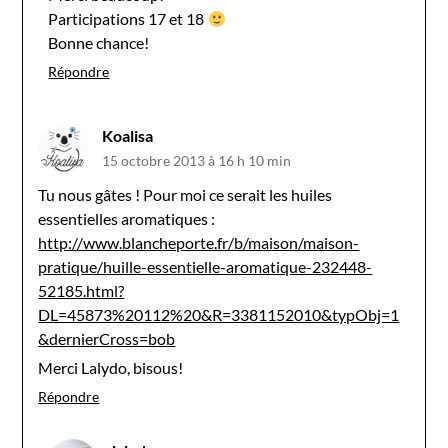
Participations 17 et 18
Bonne chance!
Répondre
Koalisa
15 octobre 2013 à 16 h 10 min
Tu nous gâtes ! Pour moi ce serait les huiles
essentielles aromatiques :
http://www.blancheporte.fr/b/maison/maison-
pratique/huille-essentielle-aromatique-232448-
52185.html?
DL=45873%20112%20&R=3381152010&typObj=1
&dernierCross=bob
Merci Lalydo, bisous!
Répondre