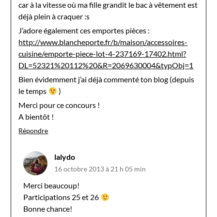
car à la vitesse où ma fille grandit le bac à vêtement est
déjà plein à craquer :s
J’adore également ces emportes pièces :
http://www.blancheporte.fr/b/maison/accessoires-
cuisine/emporte-piece-lot-4-237169-17402.html?
DL=52321%20112%20&R=2069630004&typObj=1
Bien évidemment j’ai déjà commenté ton blog (depuis
le temps
)
Merci pour ce concours !
A bientôt !
Répondre
lalydo
16 octobre 2013 à 21 h 05 min
Merci beaucoup!
Participations 25 et 26
Bonne chance!