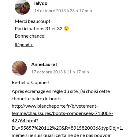
lalydo
16 octobre 2013 à 23 h 17 min
Merci beaucoup!
Participations 31 et 32
Bonne chance!
Répondre
AnneLaureT
17 octobre 2013 à 11 h 17 min
Re-hello, Copine !
Après écrémage en règle du site, j’ai choisi cette
chouette paire de boots
http://www.blancheporte.fr/b/vetement-
femme/chaussures/boots-compensees-713089-
42764.html?
DL=55857%20112%20&R=8915820036&typObj=1
,
même si je suis quasi certaine de ne pas pouvoir