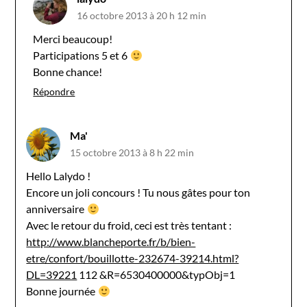
16 octobre 2013 à 20 h 12 min
Merci beaucoup!
Participations 5 et 6
Bonne chance!
Répondre
Ma'
15 octobre 2013 à 8 h 22 min
Hello Lalydo !
Encore un joli concours ! Tu nous gâtes pour ton
anniversaire
Avec le retour du froid, ceci est très tentant :
http://www.blancheporte.fr/b/bien-
etre/confort/bouillotte-232674-39214.html?
DL=39221
112 &R=6530400000&typObj=1
Bonne journée