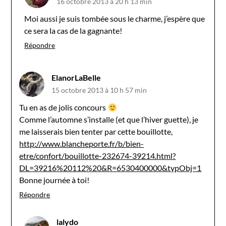
16 octobre 2013 à 20 h 13 min
Moi aussi je suis tombée sous le charme, j’espère que
ce sera la cas de la gagnante!
Répondre
ElanorLaBelle
15 octobre 2013 à 10 h 57 min
Tu en as de jolis concours
Comme l’automne s’installe (et que l’hiver guette), je
me laisserais bien tenter par cette bouillotte,
http://www.blancheporte.fr/b/bien-
etre/confort/bouillotte-232674-39214.html?
DL=39216%20112%20&R=6530400000&typObj=1
Bonne journée à toi!
Répondre
lalydo