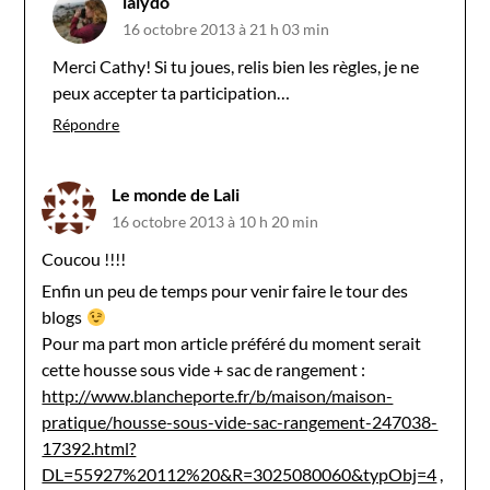
lalydo
16 octobre 2013 à 21 h 03 min
Merci Cathy! Si tu joues, relis bien les règles, je ne
peux accepter ta participation…
Répondre
Le monde de Lali
16 octobre 2013 à 10 h 20 min
Coucou !!!!
Enfin un peu de temps pour venir faire le tour des
blogs
Pour ma part mon article préféré du moment serait
cette housse sous vide + sac de rangement :
http://www.blancheporte.fr/b/maison/maison-
pratique/housse-sous-vide-sac-rangement-247038-
17392.html?
DL=55927%20112%20&R=3025080060&typObj=4
,