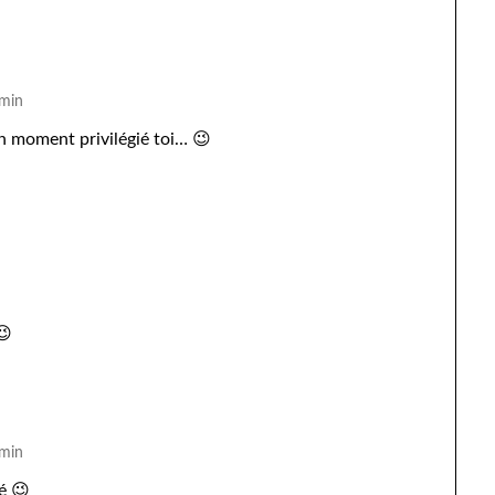
 min
un moment privilégié toi… 😉
😉
 min
é 😉