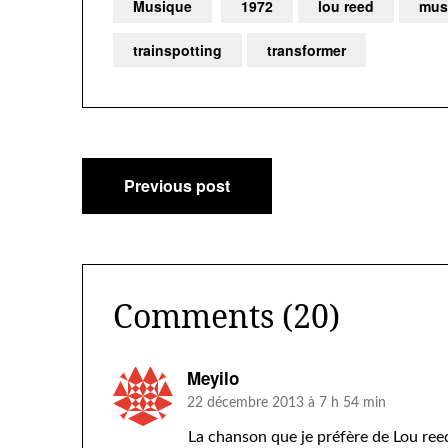
Musique
1972
lou reed
mus
trainspotting
transformer
Navigation
Previous post
de
l’article
Comments (20)
Meyilo
22 décembre 2013 à 7 h 54 min
La chanson que je préfère de Lou ree