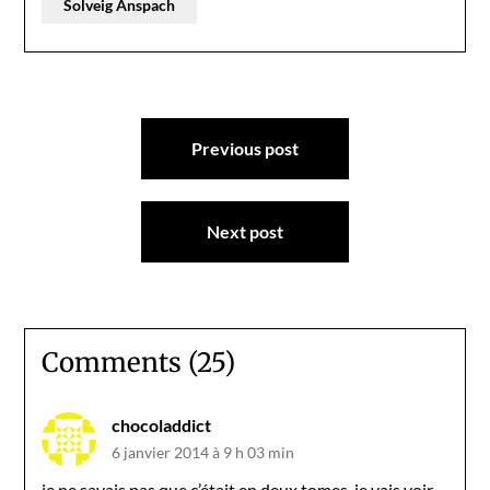
Solveig Anspach
Navigation
Previous post
de
l’article
Next post
Comments (25)
chocoladdict
6 janvier 2014 à 9 h 03 min
je ne savais pas que c’était en deux tomes, je vais voir