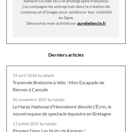
Rédactrice web SEO et photographe freelance,
j’accompagne les entreprises dans la création de
contenus et d’images pour améliorer leur visibilité
en ligne.
Découvrez mon activité sur
aurelietiercin.fr
Derniers articles
19 avril 2026
by lalydo
Traversée Bretonne à Vélo : Mon Escapade de
Rennes à Cancale
26 novembre 2025
by lalydo
Le Haras National d’Hennebont dévoile L’Écrin, le
nouvel espace de spectacle équestre en Bretagne
11 juillet 2025
by lalydo
Plongez Dans Les Nuits de Kerjean !