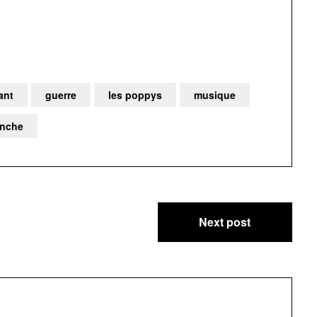
ant
guerre
les poppys
musique
anche
Next post