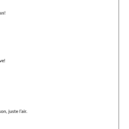
us!
ve!
n, juste l’air.