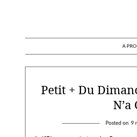
Skip
to
content
A PR
Petit + Du Diman
N’a
Posted on
9 