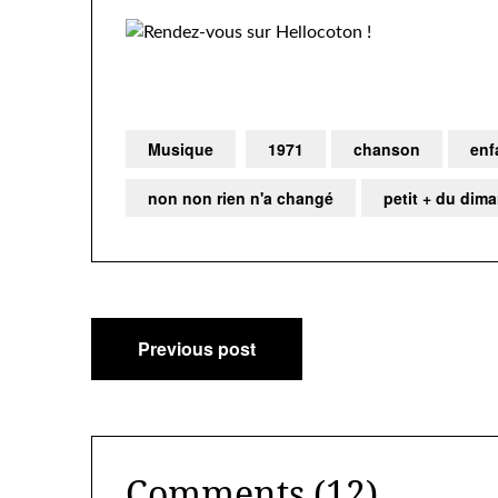
Musique
1971
chanson
enf
non non rien n'a changé
petit + du dim
Navigation
Previous post
de
l’article
Comments (12)