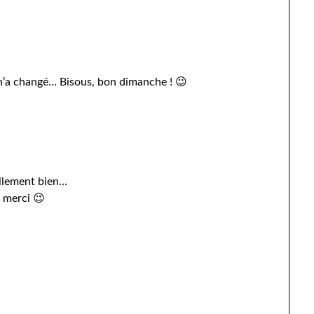
n’a changé… Bisous, bon dimanche ! 😉
tellement bien…
 merci 😉