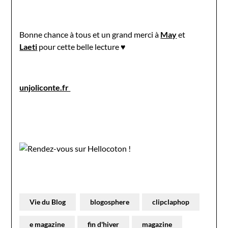
Bonne chance à tous et un grand merci à
May
et
Laeti
pour cette belle lecture ♥
unjoliconte.fr
Vie du Blog
blogosphere
clipclaphop
e magazine
fin d'hiver
magazine