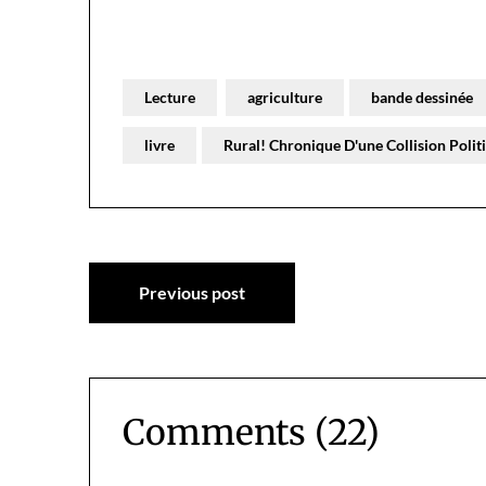
Lecture
agriculture
bande dessinée
livre
Rural! Chronique D'une Collision Polit
Navigation
Previous post
de
l’article
Comments (22)