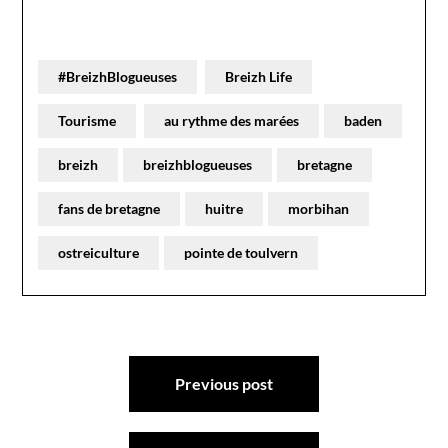
#BreizhBlogueuses
Breizh Life
Tourisme
au rythme des marées
baden
breizh
breizhblogueuses
bretagne
fans de bretagne
huitre
morbihan
ostreiculture
pointe de toulvern
Navigation
Previous post
de
l’article