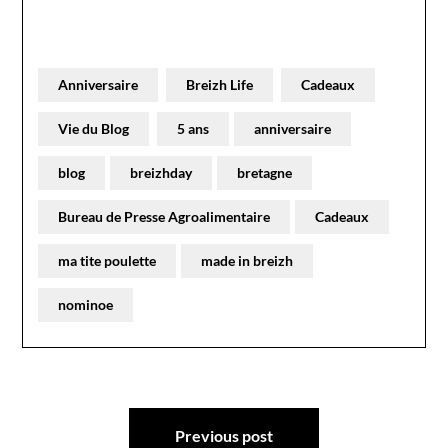
Anniversaire
Breizh Life
Cadeaux
Vie du Blog
5 ans
anniversaire
blog
breizhday
bretagne
Bureau de Presse Agroalimentaire
Cadeaux
ma tite poulette
made in breizh
nominoe
Navigation
Previous post
de