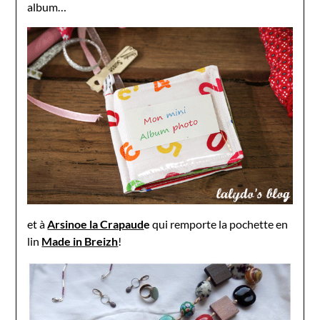
album…
et à
Arsinoe la Crapaud
e
qui remporte la pochette en
lin
Made in Breizh
!