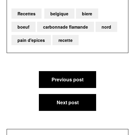
Recettes
belgique
biere
boeuf
carbonnade flamande
nord
pain d'epices
recette
Navigation
Previous post
de
l’article
Next post