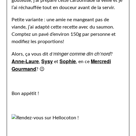
goûteuse, j’ai préparé cette carbonnade la veille et je
l’ai réchauffée tout en douceur avant de la servir.
Petite variante : une amie ne mangeant pas de
viande, j’ai adapté cette recette avec du saumon.
Comptez un pavé d’environ 150g par personne et
modifiez les proportions!
‘minger comme din ch’nord
Alors, ça vous dit d
?
Anne-Laure
Sysy
Sophie
Mercredi
,
et
, en ce
Gourmand
? 😉
Bon appétit !