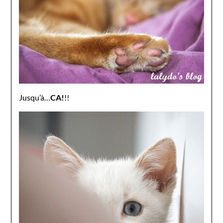
Jusqu’à…
CA!
!!