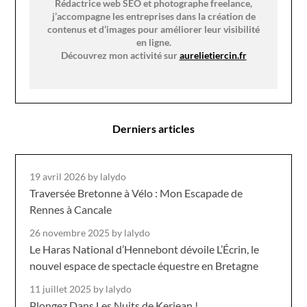
Rédactrice web SEO et photographe freelance,
j’accompagne les entreprises dans la création de
contenus et d’images pour améliorer leur visibilité
en ligne.
Découvrez mon activité sur
aurelietiercin.fr
Derniers articles
19 avril 2026
by lalydo
Traversée Bretonne à Vélo : Mon Escapade de
Rennes à Cancale
26 novembre 2025
by lalydo
Le Haras National d’Hennebont dévoile L’Écrin, le
nouvel espace de spectacle équestre en Bretagne
11 juillet 2025
by lalydo
Plongez Dans Les Nuits de Kerjean !