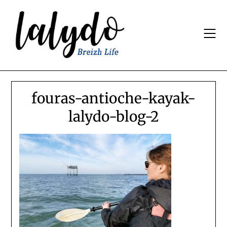
Skip
to
content
fouras-antioche-kayak-
lalydo-blog-2