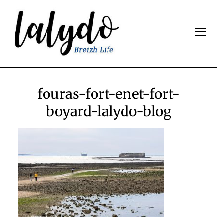
Skip
to
content
fouras-fort-enet-fort-
boyard-lalydo-blog