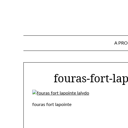
Skip
to
content
A PR
fouras-fort-la
fouras fort lapointe