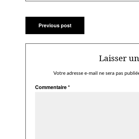
Navigation
Previous post
de
l’article
Laisser u
Votre adresse e-mail ne sera pas publié
Commentaire
*