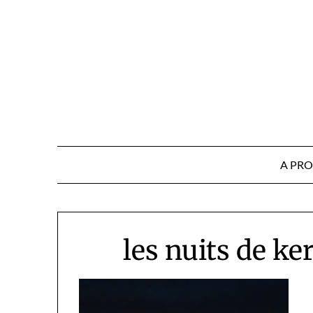
Skip
to
content
A PR
les nuits de ke