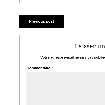
Navigation
Previous post
de
l’article
Laisser u
Votre adresse e-mail ne sera pas publié
Commentaire
*